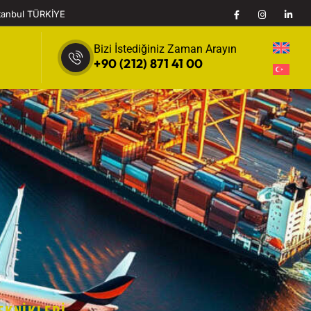
stanbul TÜRKİYE
Bizi İstediğiniz Zaman Arayın
+90 (212) 871 41 00
EKNIKLERI