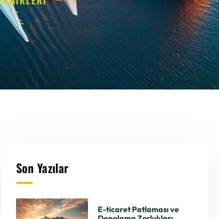
Son Yazılar
E-ticaret Patlaması ve
Depolama Zorlukları