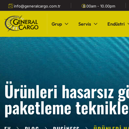
info@generalcargo.com.tr
8.00am - 10.00pm
Grup
Servis
Endüstri
Ürünleri hasarsız g
paketleme teknikle
EV
BLOG
BUSINESS
ÜRÜNLERI HA