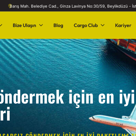
Barış Mah. Belediye Cad., Ginza Lavinya No:30/59, Beylikdüzü - İ
Bize Ulaşın
Blog
Cargo Club
Kariyer
öndermek için en iyi
ri
SARSIZ GÖNDERMEK IÇIN EN IYI PAKETLEME T