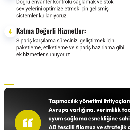
Doğru envanter kontrolü sağlamak ve stok
seviyelerini optimize etmek için gelişmiş
sistemler kullanıyoruz.
Katma Değerli Hizmetler:
4
Sipariş karşılama sürecinizi geliştirmek için
paketleme, etiketleme ve sipariş hazırlama gibi
ek hizmetler sunuyoruz.
Taşımacılık yönetimi ihtiyaçlar
Avrupa varlığına, verimlilik ta
uyum sağlama esnekliğine sahip
AB tescilli filomuz ve strateji