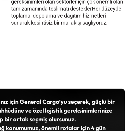
gereksinimleri olan sektörler için çok önemli olan
tam zamanında teslimatı desteklerHer düzeyde
toplama, depolama ve dağıtım hizmetleri
sunarak kesintisiz bir mal akışı sağlıyoruz.
ınız için General Cargo’yu seçerek, güçlü bir
ahhüdüne ve özel lojistik gereksinimlerinize
 bir ortak seçmiş olursunuz.
k ağ konumumuz, önemli rotalar için 4 gün