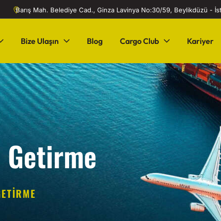
Barış Mah. Belediye Cad., Ginza Lavinya No:30/59, Beylikdüzü - İ
Bize Ulaşın
Blog
Cargo Club
Kariyer
e Getirme
GETIRME